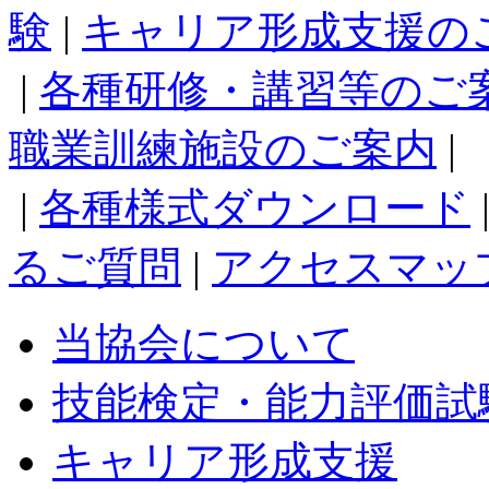
験
|
キャリア形成支援の
|
各種研修・講習等のご
職業訓練施設のご案内
|
|
各種様式ダウンロード
るご質問
|
アクセスマッ
当協会について
技能検定・能力評価試
キャリア形成支援